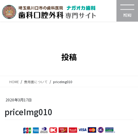
コ
ナ
ン
ビ
テ
ゲ
ン
ー
ツ
シ
に
ョ
移
ン
動
に
投稿
移
動
HOME
費用面について
priceImg010
2020年3月17日
priceImg010