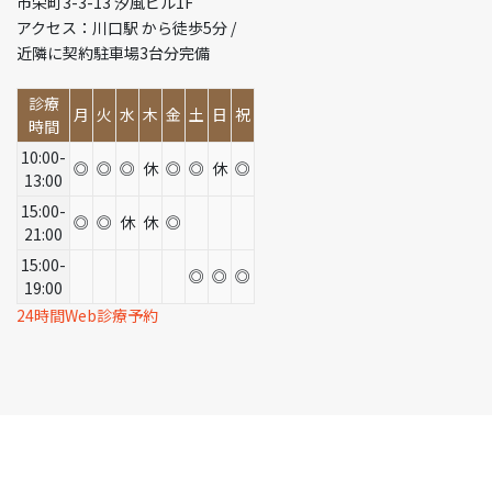
市栄町3-3-13 汐風ビル1F
アクセス：川口駅 から徒歩5分 /
近隣に契約駐車場3台分完備
診療
月
火
水
木
金
土
日
祝
時間
10:00-
◎
◎
◎
休
◎
◎
休
◎
13:00
15:00-
◎
◎
休
休
◎
21:00
15:00-
◎
◎
◎
19:00
24時間Web診療予約