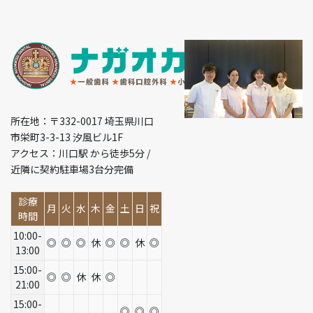
所在地：〒332-0017 埼玉県川口
市栄町3-3-13 汐風ビル1F
アクセス：川口駅 から徒歩5分 /
近隣に契約駐車場3台分完備
診療
月
火
水
木
金
土
日
祝
時間
10:00-
◎
◎
◎
休
◎
◎
休
◎
13:00
15:00-
◎
◎
休
休
◎
21:00
15:00-
◎
◎
◎