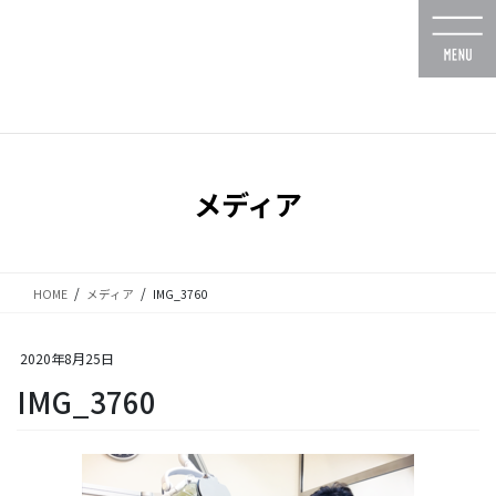
コ
ナ
ン
ビ
テ
ゲ
ン
ー
ツ
シ
に
ョ
移
ン
動
に
メディア
移
動
HOME
メディア
IMG_3760
2020年8月25日
IMG_3760