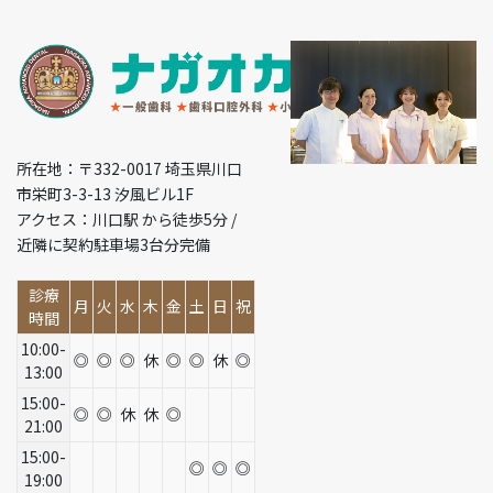
所在地：〒332-0017 埼玉県川口
市栄町3-3-13 汐風ビル1F
アクセス：川口駅 から徒歩5分 /
近隣に契約駐車場3台分完備
診療
月
火
水
木
金
土
日
祝
時間
10:00-
◎
◎
◎
休
◎
◎
休
◎
13:00
15:00-
◎
◎
休
休
◎
21:00
15:00-
◎
◎
◎
19:00