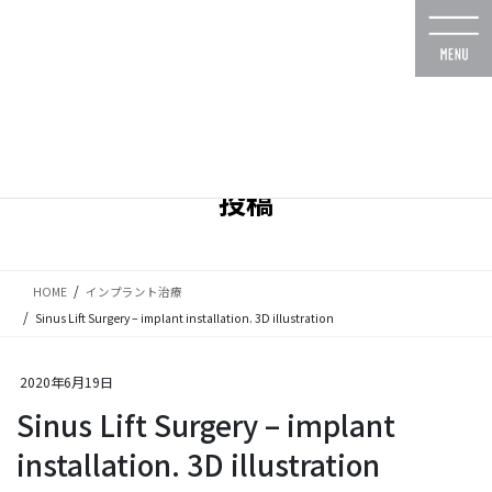
コ
ナ
ン
ビ
テ
ゲ
ン
ー
ツ
シ
に
ョ
移
ン
動
に
投稿
移
動
HOME
インプラント治療
Sinus Lift Surgery – implant installation. 3D illustration
2020年6月19日
Sinus Lift Surgery – implant
installation. 3D illustration