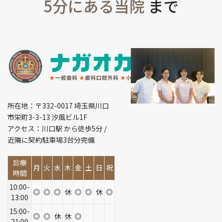
5分にある当院
まで
所在地：〒332-0017 埼玉県川口
市栄町3-3-13 汐風ビル1F
アクセス：川口駅 から徒歩5分 /
近隣に契約駐車場3台分完備
診療
月
火
水
木
金
土
日
祝
時間
10:00-
◎
◎
◎
休
◎
◎
休
◎
13:00
15:00-
◎
◎
休
休
◎
21:00