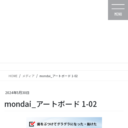
コ
ナ
ン
ビ
テ
ゲ
ン
ー
ツ
シ
に
ョ
移
ン
動
に
メディア
移
動
HOME
メディア
mondai_アートボード 1-02
2024年5月30日
mondai_アートボード 1-02