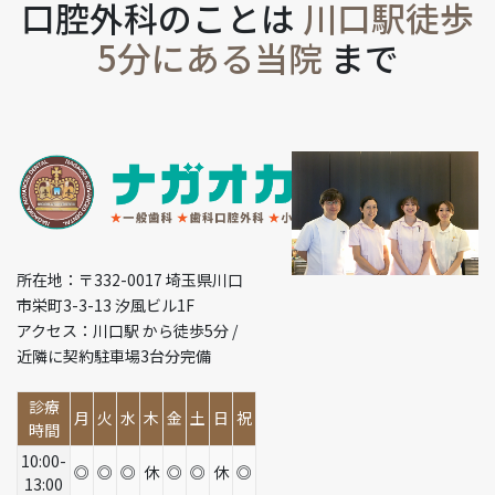
口腔外科のことは
川口駅徒歩
5分にある当院
まで
所在地：〒332-0017 埼玉県川口
市栄町3-3-13 汐風ビル1F
アクセス：川口駅 から徒歩5分 /
近隣に契約駐車場3台分完備
診療
月
火
水
木
金
土
日
祝
時間
10:00-
◎
◎
◎
休
◎
◎
休
◎
13:00