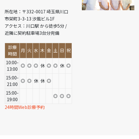
所在地：〒332-0017 埼玉県川口
市栄町3-3-13 汐風ビル1F
アクセス：川口駅 から徒歩5分 /
近隣に契約駐車場3台分完備
診療
月
火
水
木
金
土
日
祝
時間
10:00-
◎
◎
◎
休
◎
◎
休
◎
13:00
15:00-
◎
◎
休
休
◎
21:00
15:00-
◎
◎
◎
19:00
24時間Web診療予約