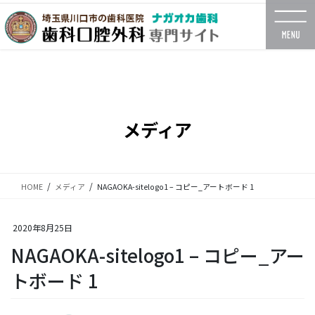
コ
ナ
ン
ビ
テ
ゲ
ン
ー
ツ
シ
に
ョ
移
ン
動
に
メディア
移
動
HOME
メディア
NAGAOKA-sitelogo1 – コピー_アートボード 1
2020年8月25日
NAGAOKA-sitelogo1 – コピー_アー
トボード 1