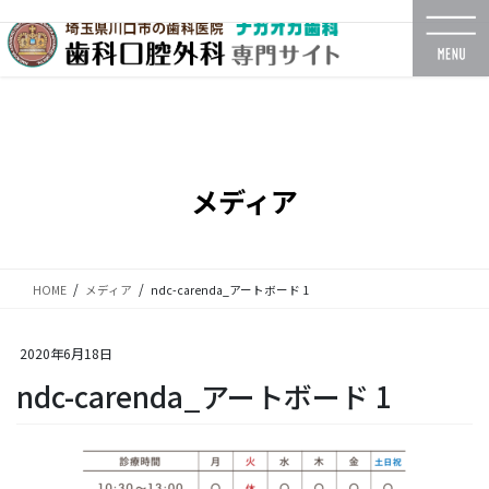
コ
ナ
ン
ビ
テ
ゲ
ン
ー
ツ
シ
に
ョ
移
ン
動
に
メディア
移
動
HOME
メディア
ndc-carenda_アートボード 1
2020年6月18日
ndc-carenda_アートボード 1