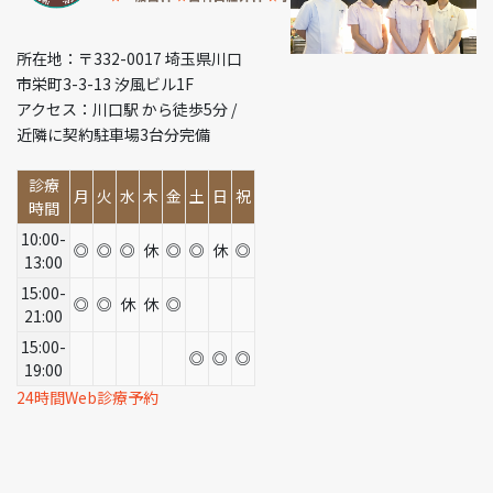
所在地：〒332-0017 埼玉県川口
市栄町3-3-13 汐風ビル1F
アクセス：川口駅 から徒歩5分 /
近隣に契約駐車場3台分完備
診療
月
火
水
木
金
土
日
祝
時間
10:00-
◎
◎
◎
休
◎
◎
休
◎
13:00
15:00-
◎
◎
休
休
◎
21:00
15:00-
◎
◎
◎
19:00
24時間Web診療予約