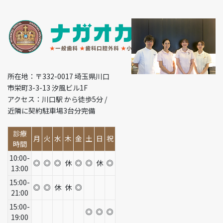
所在地：〒332-0017 埼玉県川口
市栄町3-3-13 汐風ビル1F
アクセス：川口駅 から徒歩5分 /
近隣に契約駐車場3台分完備
診療
月
火
水
木
金
土
日
祝
時間
10:00-
◎
◎
◎
休
◎
◎
休
◎
13:00
15:00-
◎
◎
休
休
◎
21:00
15:00-
◎
◎
◎
19:00