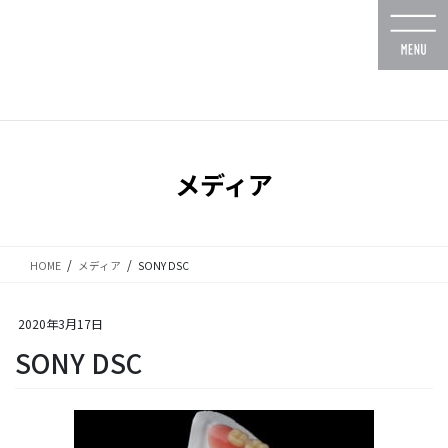
コ
ナ
ン
ビ
テ
ゲ
ン
ー
ツ
シ
に
ョ
移
ン
動
に
メディア
移
動
HOME
メディア
SONY DSC
2020年3月17日
SONY DSC