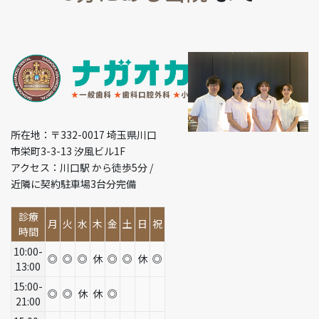
所在地：〒332-0017 埼玉県川口
市栄町3-3-13 汐風ビル1F
アクセス：川口駅 から徒歩5分 /
近隣に契約駐車場3台分完備
診療
月
火
水
木
金
土
日
祝
時間
10:00-
◎
◎
◎
休
◎
◎
休
◎
13:00
15:00-
◎
◎
休
休
◎
21:00