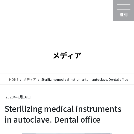
コ
ナ
ン
ビ
テ
ゲ
ン
ー
ツ
シ
に
ョ
移
ン
動
に
メディア
移
動
HOME
メディア
Sterilizing medical instruments in autoclave. Dental office
2020年3月16日
Sterilizing medical instruments
in autoclave. Dental office