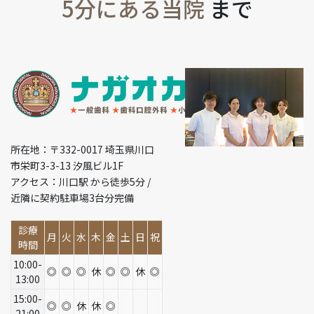
5分にある当院
まで
所在地：〒332-0017 埼玉県川口
市栄町3-3-13 汐風ビル1F
アクセス：川口駅 から徒歩5分 /
近隣に契約駐車場3台分完備
診療
月
火
水
木
金
土
日
祝
時間
10:00-
◎
◎
◎
休
◎
◎
休
◎
13:00
15:00-
◎
◎
休
休
◎
21:00