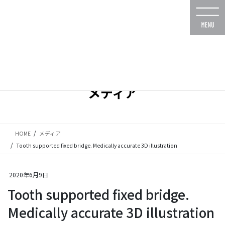
コ
ナ
ン
ビ
テ
ゲ
ン
ー
ツ
シ
に
ョ
移
ン
動
に
メディア
移
動
HOME
メディア
Tooth supported fixed bridge. Medically accurate 3D illustration
2020年6月9日
Tooth supported fixed bridge.
Medically accurate 3D illustration