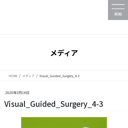
コ
ナ
ン
ビ
テ
ゲ
ン
ー
ツ
シ
に
ョ
移
ン
動
に
メディア
移
動
HOME
メディア
Visual_Guided_Surgery_4-3
2020年3月16日
Visual_Guided_Surgery_4-3