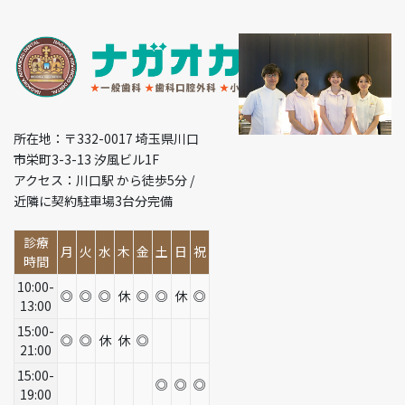
所在地：〒332-0017 埼玉県川口
市栄町3-3-13 汐風ビル1F
アクセス：川口駅 から徒歩5分 /
近隣に契約駐車場3台分完備
診療
月
火
水
木
金
土
日
祝
時間
10:00-
◎
◎
◎
休
◎
◎
休
◎
13:00
15:00-
◎
◎
休
休
◎
21:00
15:00-
◎
◎
◎
19:00