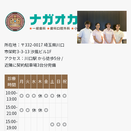
所在地：〒332-0017 埼玉県川口
市栄町3-3-13 汐風ビル1F
アクセス：川口駅 から徒歩5分 /
近隣に契約駐車場3台分完備
診療
月
火
水
木
金
土
日
祝
時間
10:00-
◎
◎
◎
休
◎
◎
休
◎
13:00
15:00-
◎
◎
休
休
◎
21:00
15:00-
◎
◎
◎
19:00