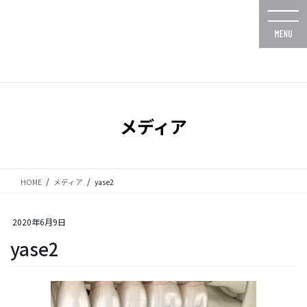
コ
ナ
ン
ビ
テ
ゲ
ン
ー
ツ
シ
に
ョ
移
ン
動
に
メディア
移
動
HOME
メディア
yase2
2020年6月9日
yase2